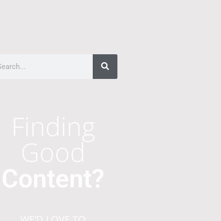
Finding
Good
Content?
WE’D LOVE TO