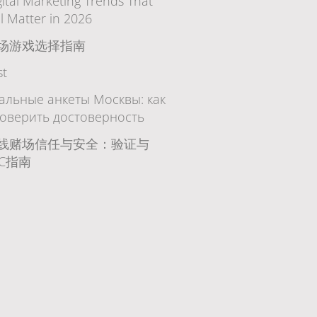
gital Marketing Trends That
ll Matter in 2026
场游戏选择指南
st
альные анкеты Москвы: как
оверить достоверность
线赌场信任与安全：验证与
YC指南