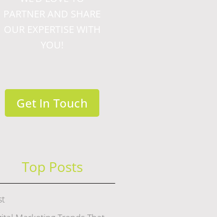
PARTNER AND SHARE
OUR EXPERTISE WITH
YOU!
Get In Touch
Top Posts
st