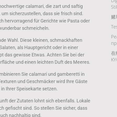
Di
hochwertige calamari, die zart und saftig
Sti
 um sicherzustellen, dass sie frisch sind.
赌
ich hervorragend für Gerichte wie Pasta oder
Te
 wunderbar schmeicheln.
Ре
nde Wahl. Diese kleinen, schmackhaften
пр
 Salaten, als Hauptgericht oder in einer
在
pt das gewisse Etwas. Achten Sie bei der
K
rfläche und einen leichten Duft des Meeres.
mbinieren Sie calamari und gamberetti in
Texturen und Geschmäcker wird Ihre Gäste
in Ihrer Speisekarte setzen.
nft der Zutaten lohnt sich ebenfalls. Lokale
ch gefischt sind. So stellen Sie sicher, dass
auch nachhaltig sind.