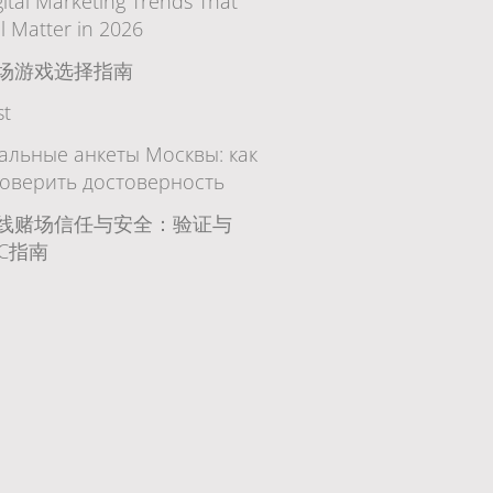
gital Marketing Trends That
ll Matter in 2026
场游戏选择指南
st
альные анкеты Москвы: как
оверить достоверность
线赌场信任与安全：验证与
YC指南