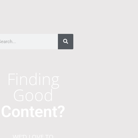
Finding
Good
Content?
WE’D LOVE TO