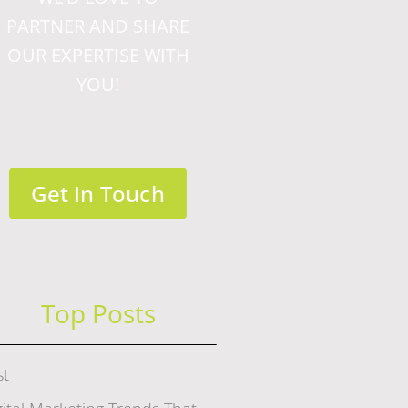
PARTNER AND SHARE
OUR EXPERTISE WITH
YOU!
Get In Touch
Top Posts
st