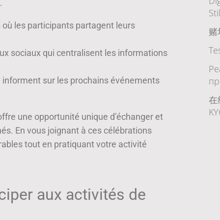
Di
.
Sti
ù les participants partagent leurs
赌
Te
x sociaux qui centralisent les informations
Ре
i informent sur les prochains événements
пр
在
K
offre une opportunité unique d’échanger et
nés. En vous joignant à ces célébrations
les tout en pratiquant votre activité
iper aux activités de