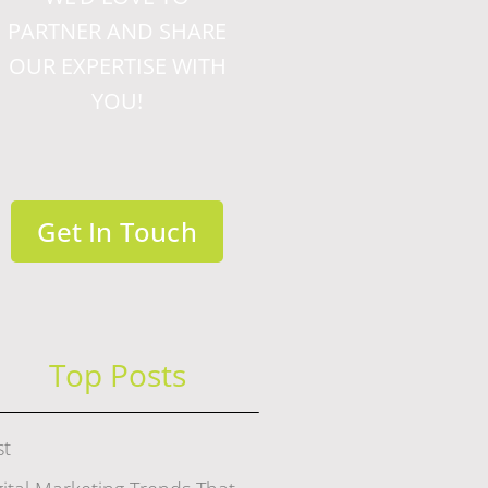
PARTNER AND SHARE
OUR EXPERTISE WITH
YOU!
Get In Touch
Top Posts
st