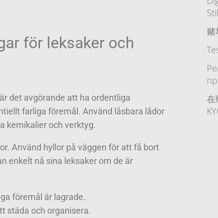
Di
Sti
赌
gar för leksaker och
Te
Ре
пр
 är det avgörande att ha ordentliga
在
K
tiellt farliga föremål. Använd låsbara lådor
tiga kemikalier och verktyg.
or. Använd hyllor på väggen för att få bort
an enkelt nå sina leksaker om de är
liga föremål är lagrade.
tt städa och organisera.