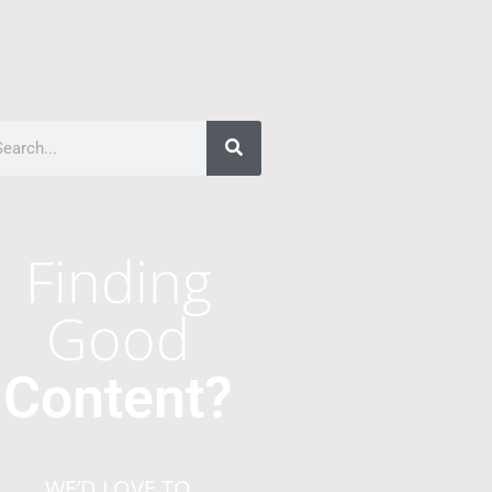
Finding
Good
Content?
WE’D LOVE TO