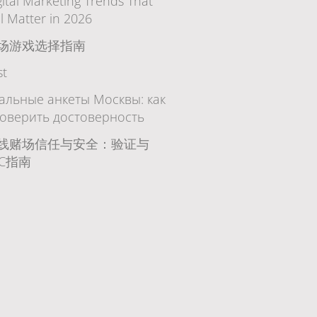
gital Marketing Trends That
ll Matter in 2026
场游戏选择指南
st
альные анкеты Москвы: как
оверить достоверность
线赌场信任与安全：验证与
YC指南