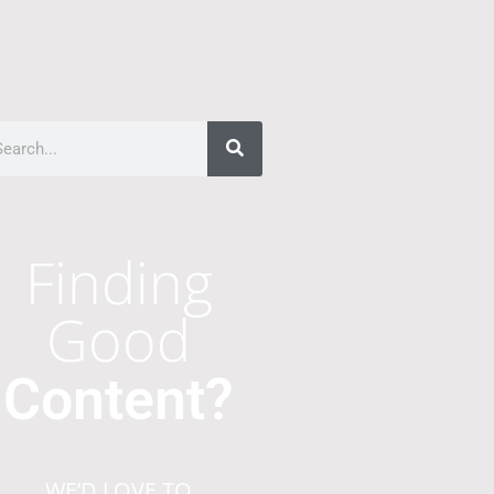
Finding
Good
Content?
WE’D LOVE TO