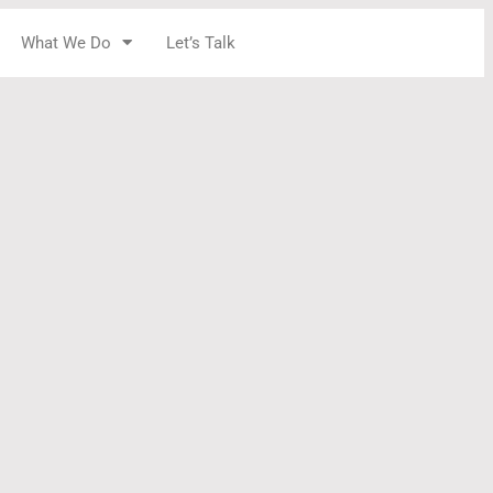
What We Do
Let’s Talk