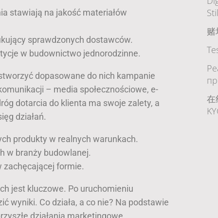
Di
Sti
nia stawiają na jakość materiałów
赌
zukujący sprawdzonych dostawców.
Te
estycje w budownictwo jednorodzinne.
Ре
z stworzyć dopasowane do nich kampanie
пр
komunikacji – media społecznościowe, e-
在
róg dotarcia do klienta ma swoje zalety, a
K
ięg działań.
ych produkty w realnych warunkach.
h w branży budowlanej.
zachęcającej formie.
ch jest kluczowe. Po uruchomieniu
ić wyniki. Co działa, a co nie? Na podstawie
zyszłe działania marketingowe.