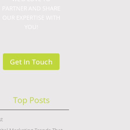
PARTNER AND SHARE
OUR EXPERTISE WITH
YOU!
Get In Touch
Top Posts
st