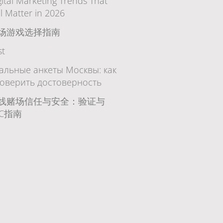
gital Marketing Trends That
ll Matter in 2026
场游戏选择指南
st
альные анкеты Москвы: как
оверить достоверность
线赌场信任与安全：验证与
YC指南